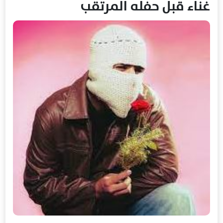
غناء قبل حفله المرتقب