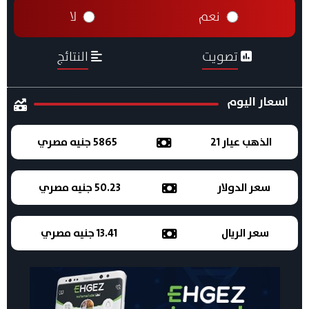
نعم
لا
تصويت
النتائج
اسعار اليوم
الذهب عيار 21
5865 جنيه مصري
سعر الدولار
50.23 جنيه مصري
سعر الريال
13.41 جنيه مصري