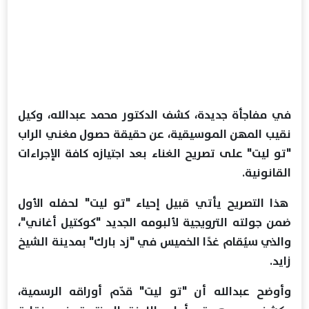
في مفاجأة جديدة، كشف الدكتور محمد عبدالله، وكيل
نقيب المهن الموسيقية، عن حقيقة حصول مغني الراب
"تو ليت" على تصريح الغناء بعد اجتيازه كافة الإجراءات
القانونية.
هذا التصريح يأتي قبيل إحياء "تو ليت" لحفله الأول
ضمن جولته الترويجية لألبومه الجديد "كوكتيل أغاني"،
والذي سيُقام غدًا الخميس في "زد بارك" بمدينة الشيخ
زايد.
وأوضح عبدالله أن "تو ليت" قدّم أوراقه الرسمية،