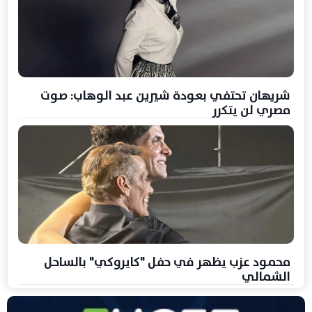
شريهان تحتفي بعودة شيرين عبد الوهاب: صوت
مصري لن يتكرر
محمود عزب يظهر في حفل "كايروكي" بالساحل
الشمالي