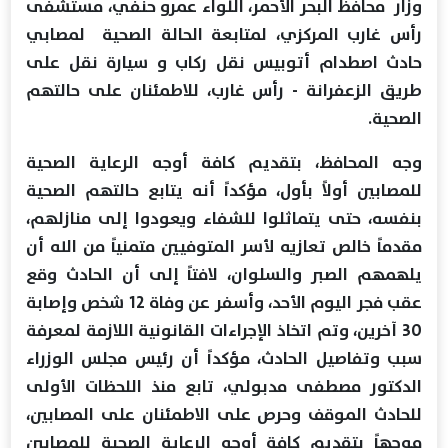
وزار محافظ البحر الأحمر، اللواء عمرو حنفي، مستشفى
رأس غارب المركزي، لمتابعة الحالة الصحية لمصابي
حادث اصطدام أتوبيس نقل ركاب و سيارة نقل على
طريق الزعفرانة - رأس غارب، للاطمئنان على حالتهم
الصحية.
وجه المحافظ، بتقديم كافة أوجه الرعاية الصحية
للمصابين أولاً بأول، مؤكداً أنه يتابع حالتهم الصحية
بنفسه، حتى يتماثلوا للشفاء ويعودوا إلى منازلهم،
مقدماً خالص تعازيه لأسر المتوفيين متمنياً من الله أن
يلهمهم الصبر والسلوان، لافتاً إلى أن الحادث وقع
عقب فجر اليوم الأحد، وأسفر عن وفاة 12 شخص وإصابة
30 آخرين، وتم اتخاذ الإجراءات القانونية اللازمة لمعرفة
سبب وتفاصيل الحادث، مؤكداً أن رئيس مجلس الوزراء
الدكتور مصطفى مدبولي، تابع منذ اللحظات الأولى
للحادث الموقف وحرص على الاطمئنان على المصابين،
موجهاً بتقديم كافة أوجه الرعاية الصحية للمصابين