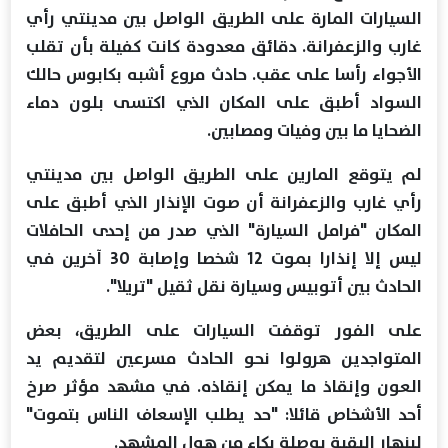
السيارات المارة على الطريق الواصل بين مدينتي رأي
غارب والزعفرانة. دقائق معدودة كانت كفيلة بأن تقلب
الأجواء رأسا على عقب. حادث مروع أشبه بكابوس حالك
السواد أطبق على المكان الذي اكتسى بلون دماء
الضحايا ما بين وفيات ومصابين.
لم يتوقع المارين على الطريق الواصل بين مدينتي
رأي غارب والزعفرانة أن صوت الإنذار الذي أطبق على
المكان "فرامل السيارة" الذي صدر من إحدى الحافلات
ليس إلا إنذارا بموت 12 شخصا وإصابة 30 آخرين في
الحادث بين أتوبيس وسيارة نقل ثقيل "تريلا".
على الفور توقفت السيارات على الطريق، بعض
المتواجدين هرولوا نحو الحادث مسرعين لتقديم يد
العون وإنقاذ ما يمكن إنقاذه. في مشهد مؤثر صرخ
أحد الأشخاص قائلا: "حد يطلب الإسعاف الناس بتموت"
لينهار البقية بوصلة بكاء من هول المشهد.