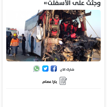
وجثث على الأسفلت»
شارك الان
يارا عصام