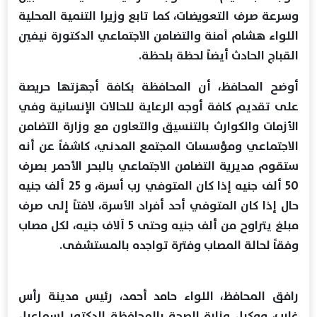
وسرعة صرف التعويضات، كما تابع وزيرا التنمية المحلية
اللواء هشام آمنة والتضامن الاجتماعي الدكتورة نيفين
القباج الحادث أيضاً لحظة بلحظة.
أوضح المحافظ، أن المحافظة بكافة أجهزتها حريصة
على تقديم كافة أوجه الرعاية للحالات الإنسانية وفي
الأزمات والكوارث بالتنسيق والتعاون مع وزارة التضامن
الاجتماعي ومؤسسات المجتمع المدني، كاشفاً عن أنه
ستقوم مديرية التضامن الاجتماعي بالبحر الأحمر بصرف
50 ألف جنيه إذا كان المتوفي رب أسرة، و 25 ألف جنيه
حال إذا كان المتوفي أحد أفراد الأسرة، لافتاً إلى صرف
مبلغ يتراوح من ألف جنيه وحتى 5 آلاف جنيه، لكل مصاب
وفقاً لحالة المصاب وفترة تواجده بالمستشفى.
رافق المحافظ، اللواء حامد أحمد، رئيس مدينة رأس
غارب، ووكيل وزارة الصحة بالمحافظة الدكتور إسماعيل