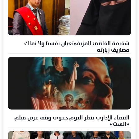
شقيقة القاضي المزيف:تعبان نفسياً ولا نملك
مصاريف زيارته
القضاء الإداري ينظر اليوم دعوى وقف عرض فيلم
«الست»