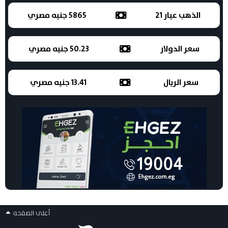
الذهب عيار 21
5865 جنيه مصري
سعر الدولار
50.23 جنيه مصري
سعر الريال
13.41 جنيه مصري
أعلى الصفحه