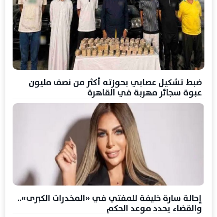
ضبط تشكيل عصابي بحوزته أكثر من نصف مليون
عبوة سجائر مهربة في القاهرة
إحالة سارة خليفة للمفتي في «المخدرات الكبرى»..
والقضاء يحدد موعد الحكم