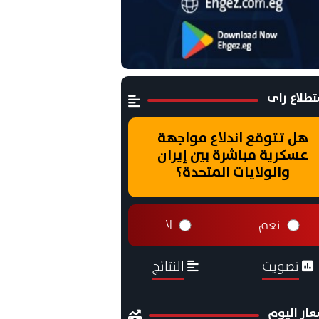
طلاع راى
هل تتوقع اندلاع مواجهة
عسكرية مباشرة بين إيران
والولايات المتحدة؟
نعم
لا
تصويت
النتائج
ار اليوم