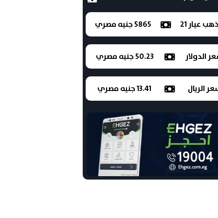
ذهب عيار 21
5865 جنيه مصري
ر الدولار
50.23 جنيه مصري
ر الريال
13.41 جنيه مصري