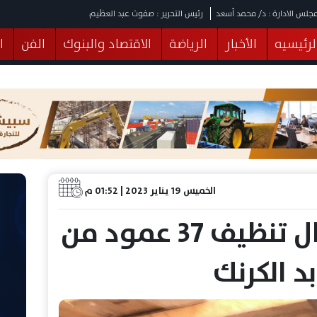
جلس الادارة : د/ محمد أسعد
رئيس التحرير : صفوت عبد العظيم
لرئيسيه
الأخبار
الرياضة
الاقتصاد والبنوك
الفن
ا
يقات
عربي ودولي
المرأة والطفل
التكنولوجيا
وهات
البرلمان
صحة
الثقافة
خدمات
منوعات
الخميس 19 يناير 2023 | 01:52 م
الإنتهاء من أعمال تنظيف 37 عمود من
د الكرنك