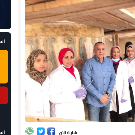
است
اسع
شارك الان