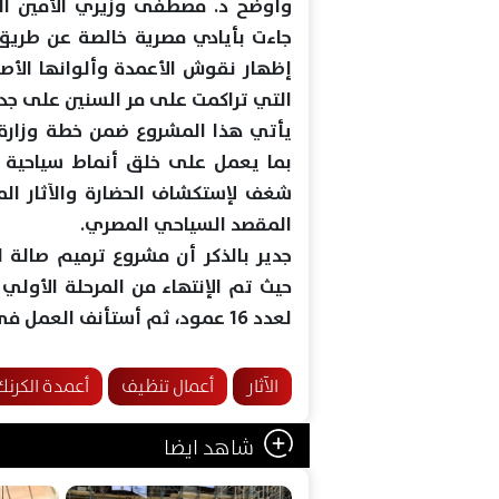
وأوضح د. مصطفى وزيري الأمين الع
جاءت بأيادي مصرية خالصة عن طريق
إظهار نقوش الأعمدة وألوانها الأصل
التي تراكمت على مر السنين على جدرا
يأتي هذا المشروع ضمن خطة وزارة ال
بما يعمل على خلق أنماط سياحية م
شغف لإستكشاف الحضارة والآثار الم
المقصد السياحي المصري.
حيث تم الإنتهاء من المرحلة الأول
لعدد 16 عمود، ثم أستأنف العمل في أغسطس الماضي.
الآثار
أعمال تنظيف
أعمدة الكرنك
شاهد ايضا