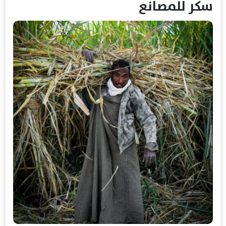
سكر للمصانع