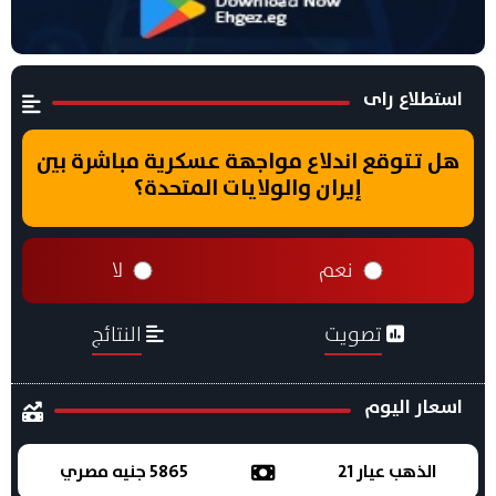
استطلاع راى
هل تتوقع اندلاع مواجهة عسكرية مباشرة بين
إيران والولايات المتحدة؟
نعم
لا
تصويت
النتائج
اسعار اليوم
الذهب عيار 21
5865 جنيه مصري