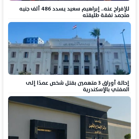
للإفراج عنه.. إبراهيم سعيد يسدد 486 ألف جنيه
متجمد نفقة طليقته
إحالة أوراق 3 متهمين بقتل شخص عمدًا إلى
المفتي بالإسكندرية