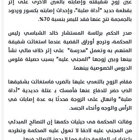
عين زوج شقيقته وإصابته بالعين الأخرى على إثر
بقطعة حديد "أداة صلبة"، وإحداث إصابته بكسور وردود
بالجمجمة نتج عنها فقد للبصر بنسبة 70%.
صدر الحكم برئاسة المستشار خالد الشباسي رئيس
المحكمة، وترجع أوراق القضية عندما استغاثت شقيقة
المتهم به وتعمل "مدرسة" على إثر خلاف مالي نشأ
بينها وبين زوجها "المجني عليه" بسبب حصيلة فلوس
الدروس الخصوصية بينهما.
فقام الزوج بالتعدي عليها بالضرب فاستغاثت بشقيقها
الذي حضر للدفاع عنها فأمسك بـ عتلة حديدية "أداة
صلبة" وانهال على الزوجة محدثًا به عدة إصابات في
الرأس والوجه وأنحاء الجسد.
وقالت المحكمة فى حيثيات حكمها إن التصالح المبدئي
من المجني عليه لاحقا لا تعول عليه المحكمة وتطرحه
باعتبار ان الواقعة جناية مما لا يجوز التصالح فيها.