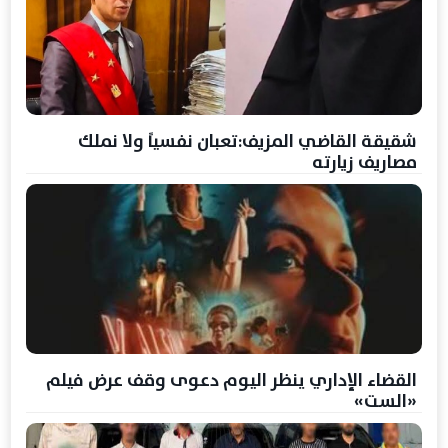
شقيقة القاضي المزيف:تعبان نفسياً ولا نملك
مصاريف زيارته
القضاء الإداري ينظر اليوم دعوى وقف عرض فيلم
«الست»