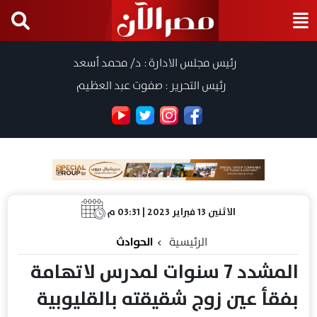
رئيس مجلس الادارة : د/ محمد أسعد
رئيس التحرير : صفوت عبد العظيم
الاثنين 13 فبراير 2023 | 03:31 م
الرئيسية
الحوادث
المشدد 7 سنوات لمدرس لاتهامة
بفقأ عين زوج شقيقته بالقليوبية