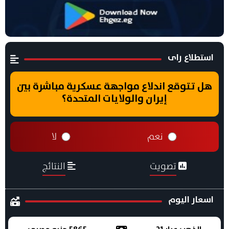
استطلاع راى
هل تتوقع اندلاع مواجهة عسكرية مباشرة بين
إيران والولايات المتحدة؟
نعم
لا
تصويت
النتائج
اسعار اليوم