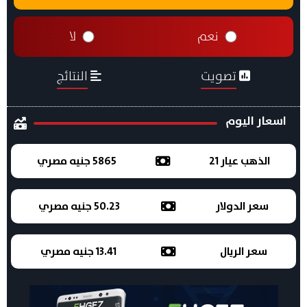
نعم
لا
تصويت
النتائج
اسعار اليوم
الذهب عيار 21
5865 جنيه مصري
سعر الدولار
50.23 جنيه مصري
سعر الريال
13.41 جنيه مصري