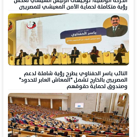
الحركة الوطنية: توجيهات الرئيس السيسي تعكس
رؤية متكاملة لحماية الأمن المعيشي للمصريين
النائب ياسر الحفناوي يطرح رؤية شاملة لدعم
المصريين بالخارج تشمل "المعاش العابر للحدود"
وصندوق لحماية حقوقهم