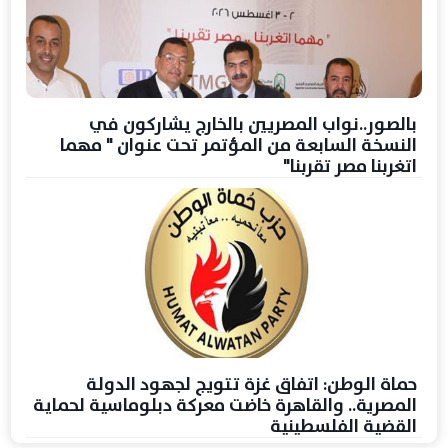
بالصور..نواب المصريين بالخارج يشاركون في
النسخة السابعة من المؤتمر تحت عنوان " مهما
اتغربنا مصر تقربنا"
حماة الوطن: اتفاق غزة تتويج لجهود الدولة
المصرية.. والقاهرة خاضت معركة دبلوماسية لحماية
القضية الفلسطينية