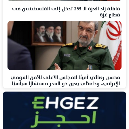
قافلة زاد العزة الـ 253 تدخل إلى الفلسطينيين في
قطاع غزة
محسن رضائي أمينًا للمجلس الأعلى للأمن القومي
الإيراني.. وخامنئي يعين ذو القدر مستشارًا سياسيًا