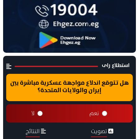
استطلاع راى
هل تتوقع اندلاع مواجهة عسكرية مباشرة بين
إيران والولايات المتحدة؟
نعم
لا
تصويت
النتائج