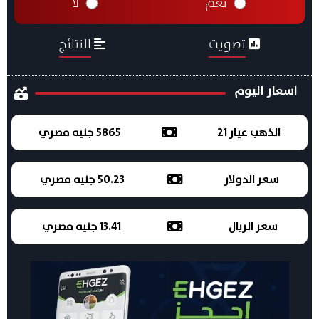
نعم
لا
تصويت
النتائج
اسعار اليوم
الذهب عيار 21
5865 جنيه مصري
سعر الدولار
50.23 جنيه مصري
سعر الريال
13.41 جنيه مصري