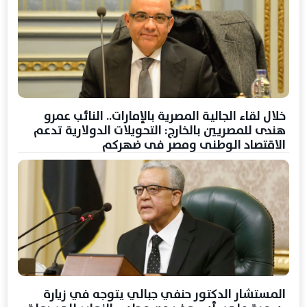
خلال لقاء الجالية المصرية بالإمارات.. النائب عمرو
هندى للمصريين بالخارج: التحويلات الدولارية تدعم
الاقتصاد الوطنى ومصر فى ضهركم
المستشار الدكتور حنفي جبالي يتوجه في زيارة