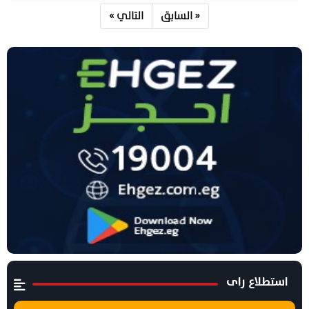
« السابق
التالي »
استطلاع راى