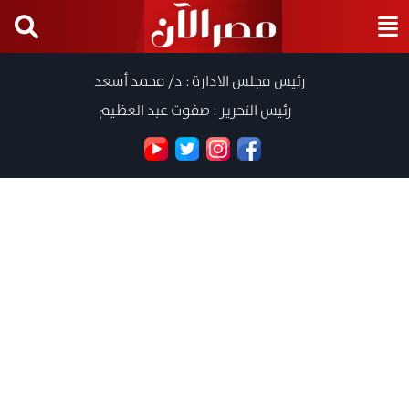
رئيس مجلس الادارة : د/ محمد أسعد
رئيس التحرير : صفوت عبد العظيم