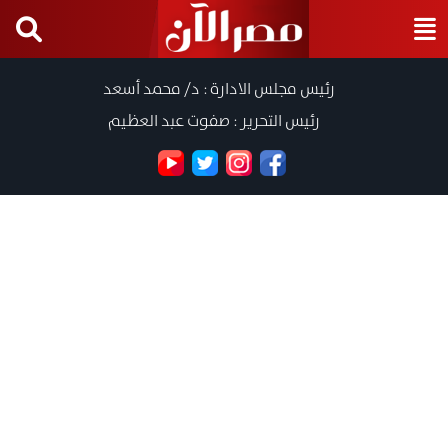
رئيس مجلس الادارة : د/ محمد أسعد
رئيس التحرير : صفوت عبد العظيم