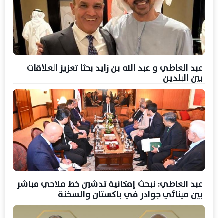
عبد العاطي و عبد الله بن زايد بحثا تعزيز العلاقات
بين البلدين
عبد العاطي: نبحث إمكانية تدشين خط ملاحي مباشر
بين مينائي جوادر في باكستان والسخنة