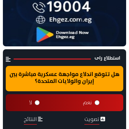
استطلاع راى
هل تتوقع اندلاع مواجهة عسكرية مباشرة بين
إيران والولايات المتحدة؟
نعم
لا
تصويت
النتائج