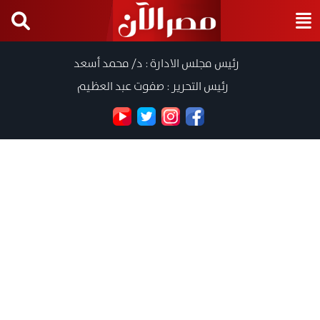
رئيس مجلس الادارة : د/ محمد أسعد
رئيس التحرير : صفوت عبد العظيم