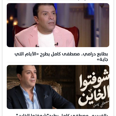
بطابع درامي.. مصطفى كامل يطرح «الأيام اللي
جاية»
بالفيديو.. مصطفى كامل يطرح"شوفتوا الخاين"