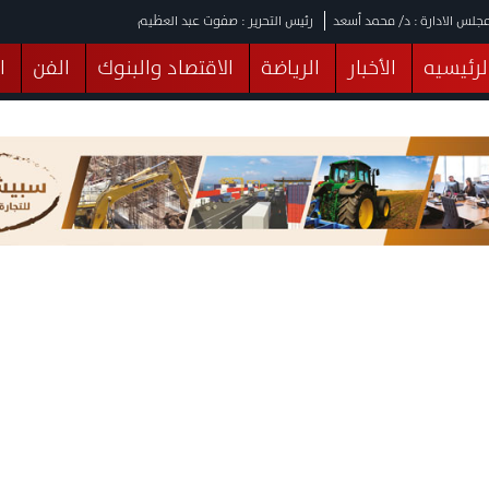
جلس الادارة : د/ محمد أسعد
رئيس التحرير : صفوت عبد العظيم
لرئيسيه
الأخبار
الرياضة
الاقتصاد والبنوك
الفن
ا
يقات
عربي ودولي
المرأة والطفل
التكنولوجيا
وهات
البرلمان
صحة
الثقافة
خدمات
منوعات