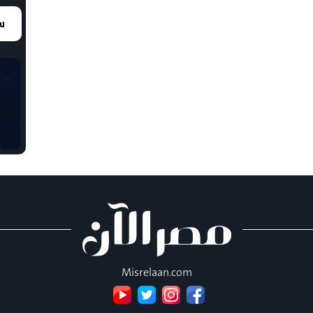
سع
Misrelaan.com