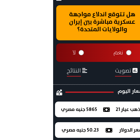
هل تتوقع اندلاع مواجهة
عسكرية مباشرة بين إيران
والولايات المتحدة؟
نعم
لا
تصويت
النتائج
ار اليوم
ذهب عيار 21
5865 جنيه مصري
ر الدولار
50.23 جنيه مصري