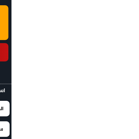
اسع
ال
سع