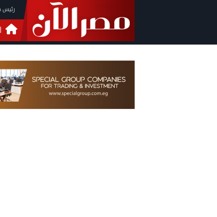
رئيس م
ا
التحق
فيدي