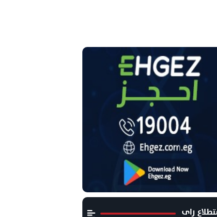
طلاع راى