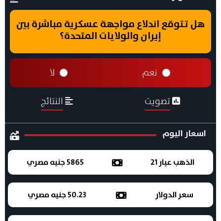
هل تتوقع اندلاع مواجهة عسكرية مباشرة بين
إيران والولايات المتحدة؟
نعم
لا
تصويت
النتائج
اسعار اليوم
الذهب عيار 21
5865 جنيه مصري
سعر الدولار
50.23 جنيه مصري