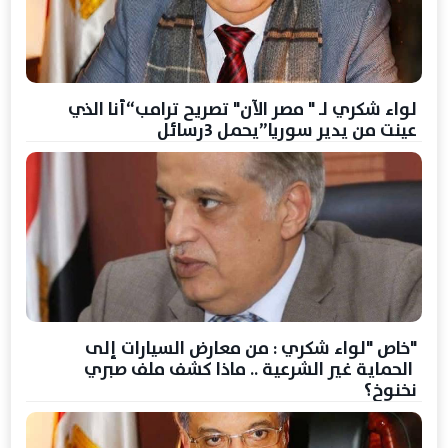
لواء شكري لـ " مصر الآن" تصريح ترامب“أنا الذي
عينت من يدير سوريا”يحمل 3رسائل
"خاص "لواء شكري : من معارض السيارات إلى
الحماية غير الشرعية .. ماذا كشف ملف صبري
نخنوخ؟