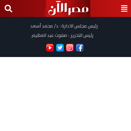
رئيس مجلس الادارة : د/ محمد أسعد
رئيس التحرير : صفوت عبد العظيم