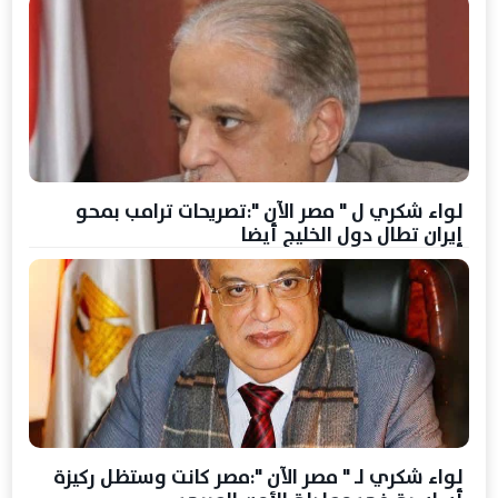
لواء شكري ل " مصر الآن ":تصريحات ترامب بمحو
إيران تطال دول الخليج أيضا
لواء شكري لـ " مصر الآن ":مصر كانت وستظل ركيزة