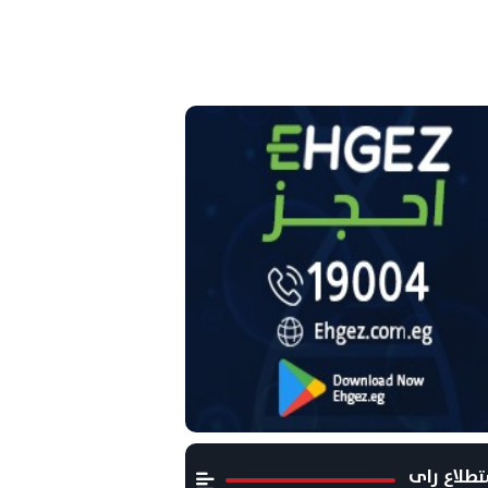
طلاع راى