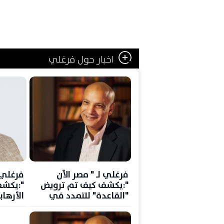
اخبار حول فرغلي
فرغلي لـ " مصر الآن
فرغلي ل
":يكشف كيف تم ترويض
":يكشف
"القاعدة" للتمدد في
الأرهاب
مالي
على ال