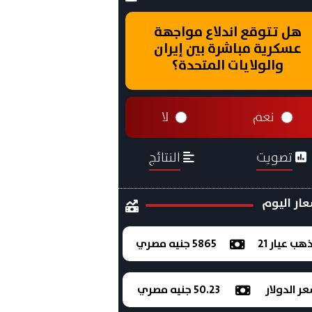
هل تتوقع اندلاع مواجهة
عسكرية مباشرة بين إيران
والولايات المتحدة؟
نعم
لا
تصويت
النتائج
ار اليوم
ذهب عيار 21
5865 جنيه مصري
ر الدولار
50.23 جنيه مصري