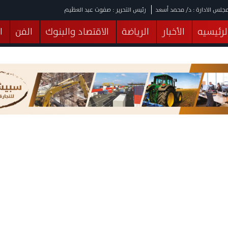
جلس الادارة : د/ محمد أسعد
رئيس التحرير : صفوت عبد العظيم
لرئيسيه
الأخبار
الرياضة
الاقتصاد والبنوك
الفن
ا
يقات
عربي ودولي
المرأة والطفل
التكنولوجيا
وهات
البرلمان
صحة
الثقافة
خدمات
منوعات