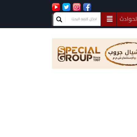
لحوادث