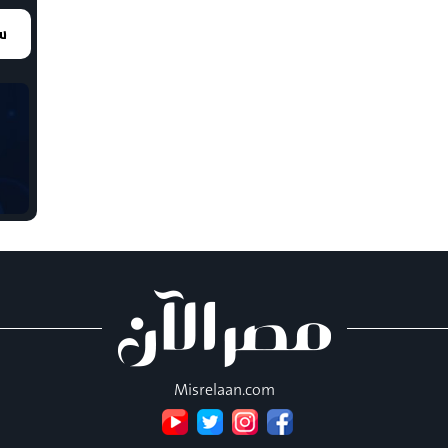
سع
Misrelaan.com