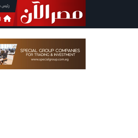
رئيس م
ا
التحق
فيدي