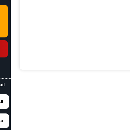
اسع
ال
سع