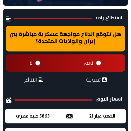
استطلاع راى
هل تتوقع اندلاع مواجهة عسكرية مباشرة بين
إيران والولايات المتحدة؟
نعم
لا
تصويت
النتائج
اسعار اليوم
الذهب عيار 21
5865 جنيه مصري