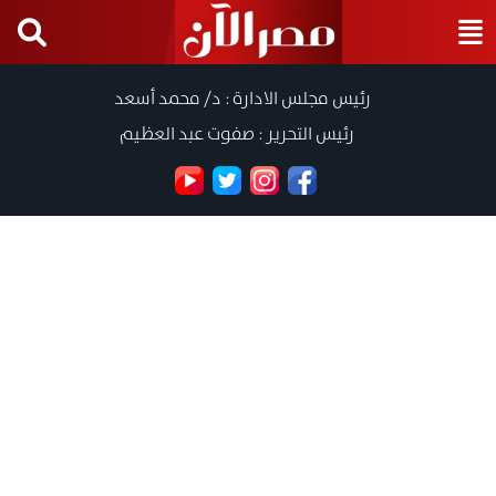
رئيس مجلس الادارة : د/ محمد أسعد
رئيس التحرير : صفوت عبد العظيم