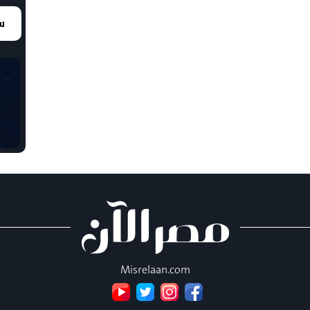
سع
Misrelaan.com