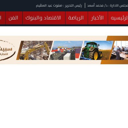
جلس الادارة : د/ محمد أسعد
رئيس التحرير : صفوت عبد العظيم
لرئيسيه
الأخبار
الرياضة
الاقتصاد والبنوك
الفن
ا
يقات
عربي ودولي
المرأة والطفل
التكنولوجيا
وهات
البرلمان
صحة
الثقافة
خدمات
منوعات