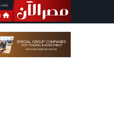
رئيس م
ا
التحق
فيدي