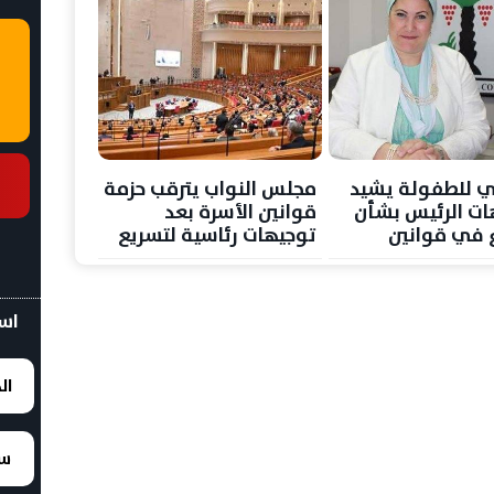
 للطفولة يشيد
مجلس النواب يترقب حزمة
ات الرئيس بشأن
قوانين الأسرة بعد
ع في قوانين
توجيهات رئاسية لتسريع
الإعداد
اسع
ال
سع