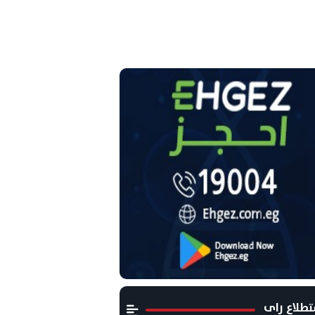
طلاع راى