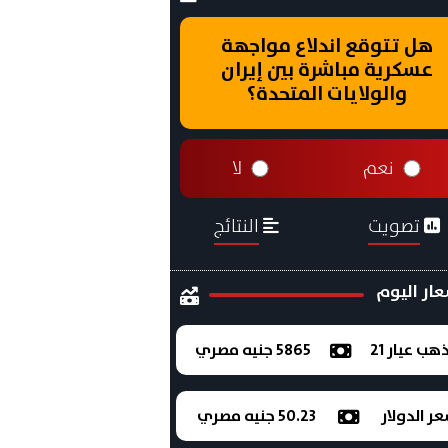
هل تتوقع اندلاع مواجهة
عسكرية مباشرة بين إيران
والولايات المتحدة؟
نعم
لا
تصويت
النتائج
ار اليوم
ذهب عيار 21
5865 جنيه مصري
ر الدولار
50.23 جنيه مصري