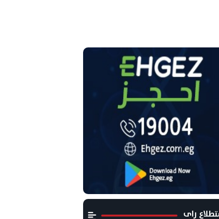
طلاع راى