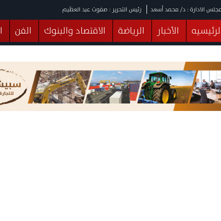
جلس الادارة : د/ محمد أسعد
رئيس التحرير : صفوت عبد العظيم
لرئيسيه
الأخبار
الرياضة
الاقتصاد والبنوك
الفن
ا
يقات
عربي ودولي
المرأة والطفل
التكنولوجيا
وهات
البرلمان
صحة
الثقافة
خدمات
منوعات