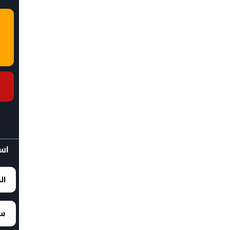
اسع
ال
سع