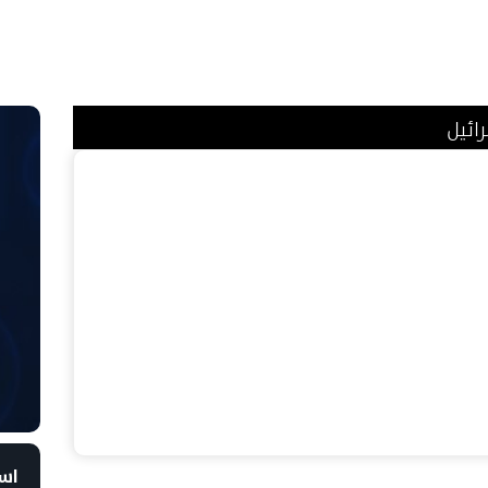
ائيل
است