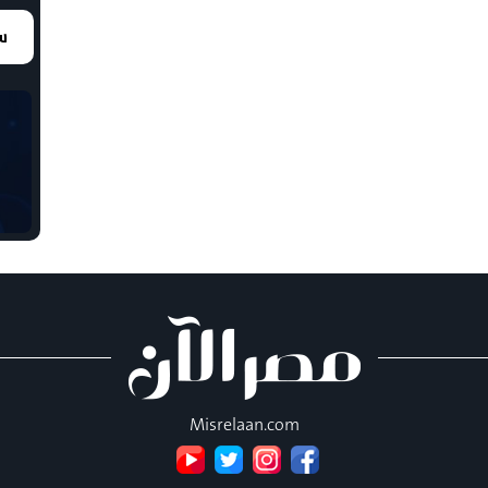
سع
Misrelaan.com