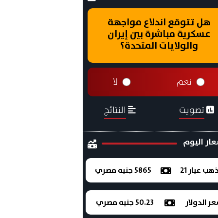
هل تتوقع اندلاع مواجهة
عسكرية مباشرة بين إيران
والولايات المتحدة؟
نعم
لا
تصويت
النتائج
ار اليوم
ذهب عيار 21
5865 جنيه مصري
ر الدولار
50.23 جنيه مصري