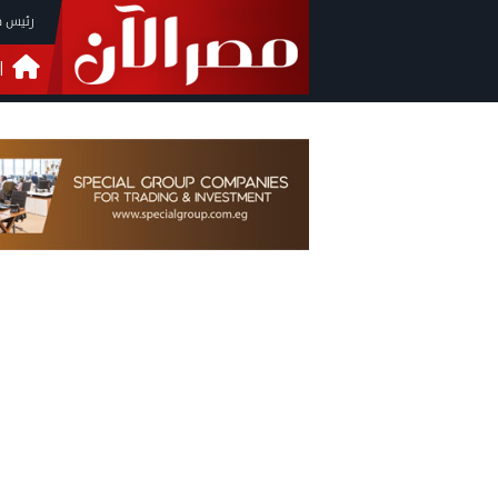
رئيس م
ا
التحق
فيدي