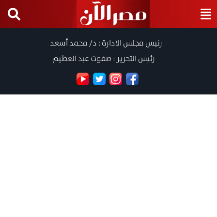
رئيس مجلس الادارة : د/ محمد أسعد
رئيس التحرير : صفوت عبد العظيم