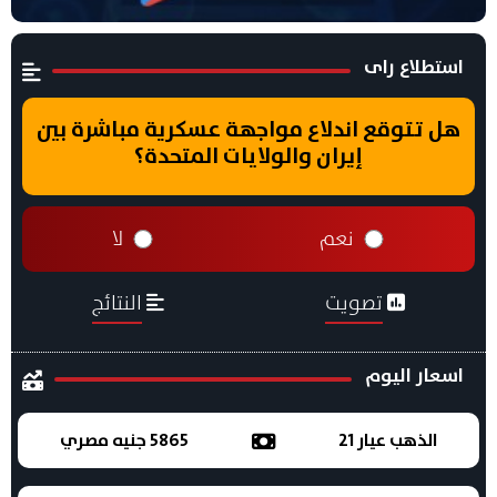
استطلاع راى
هل تتوقع اندلاع مواجهة عسكرية مباشرة بين
إيران والولايات المتحدة؟
نعم
لا
تصويت
النتائج
اسعار اليوم
الذهب عيار 21
5865 جنيه مصري