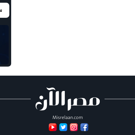
سع
Misrelaan.com