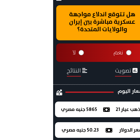
هل تتوقع اندلاع مواجهة
عسكرية مباشرة بين إيران
والولايات المتحدة؟
نعم
لا
تصويت
النتائج
ار اليوم
ذهب عيار 21
5865 جنيه مصري
ر الدولار
50.23 جنيه مصري