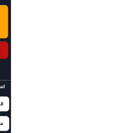
اسع
ال
سع