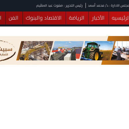
جلس الادارة : د/ محمد أسعد
رئيس التحرير : صفوت عبد العظيم
لرئيسيه
الأخبار
الرياضة
الاقتصاد والبنوك
الفن
ا
يقات
عربي ودولي
المرأة والطفل
التكنولوجيا
وهات
البرلمان
صحة
الثقافة
خدمات
منوعات