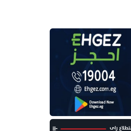
طلاع راى