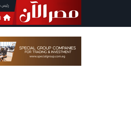
رئيس م
ا
التحق
فيدي