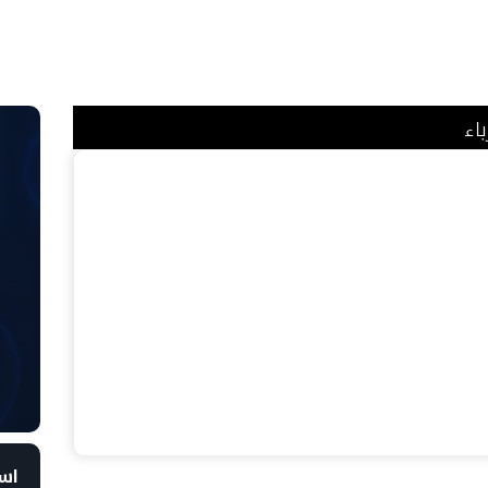
اء
است