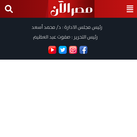
رئيس مجلس الادارة : د/ محمد أسعد
رئيس التحرير : صفوت عبد العظيم