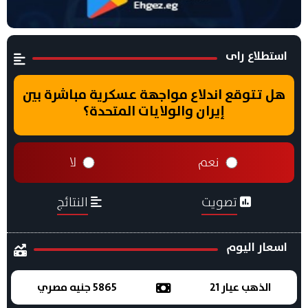
استطلاع راى
هل تتوقع اندلاع مواجهة عسكرية مباشرة بين
إيران والولايات المتحدة؟
نعم
لا
تصويت
النتائج
اسعار اليوم
الذهب عيار 21
5865 جنيه مصري