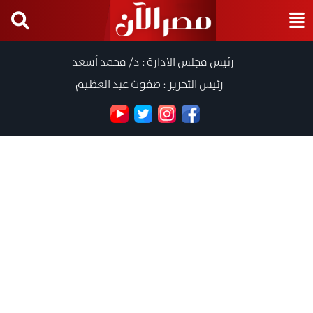
رئيس مجلس الادارة : د/ محمد أسعد
رئيس التحرير : صفوت عبد العظيم