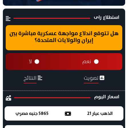
استطلاع راى
هل تتوقع اندلاع مواجهة عسكرية مباشرة بين
إيران والولايات المتحدة؟
نعم
لا
تصويت
النتائج
اسعار اليوم
الذهب عيار 21
5865 جنيه مصري