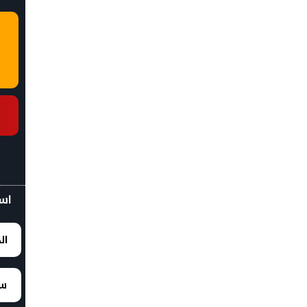
اسع
ال
سع