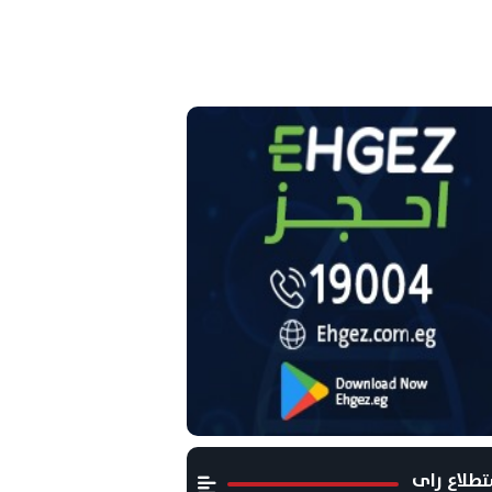
طلاع راى