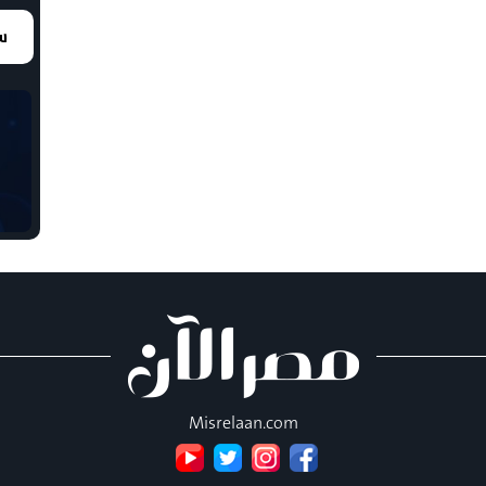
سع
Misrelaan.com