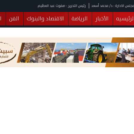
جلس الادارة : د/ محمد أسعد
رئيس التحرير : صفوت عبد العظيم
لرئيسيه
الأخبار
الرياضة
الاقتصاد والبنوك
الفن
ا
يقات
عربي ودولي
المرأة والطفل
التكنولوجيا
وهات
البرلمان
صحة
الثقافة
خدمات
منوعات