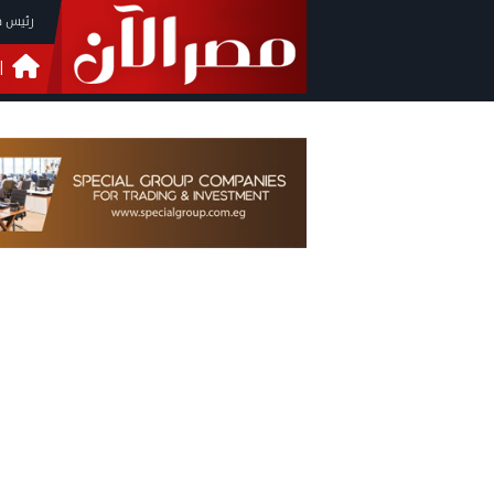
رئيس م
ا
التحق
فيدي