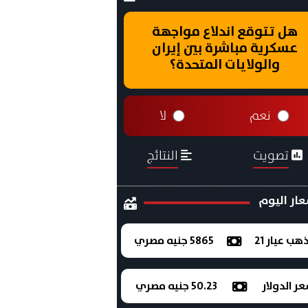
هل تتوقع اندلاع مواجهة
عسكرية مباشرة بين إيران
والولايات المتحدة؟
نعم
لا
تصويت
النتائج
ار اليوم
ذهب عيار 21
5865 جنيه مصري
ر الدولار
50.23 جنيه مصري