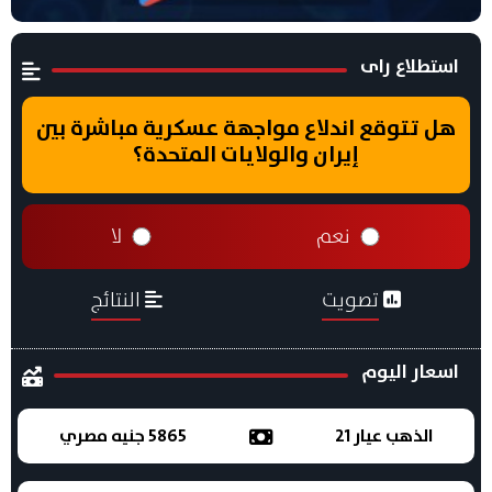
استطلاع راى
هل تتوقع اندلاع مواجهة عسكرية مباشرة بين
إيران والولايات المتحدة؟
نعم
لا
تصويت
النتائج
اسعار اليوم
الذهب عيار 21
5865 جنيه مصري