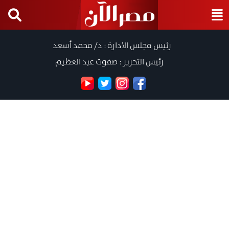
رئيس مجلس الادارة : د/ محمد أسعد
رئيس التحرير : صفوت عبد العظيم