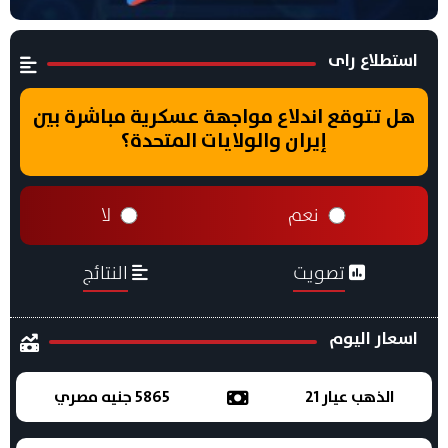
استطلاع راى
هل تتوقع اندلاع مواجهة عسكرية مباشرة بين
إيران والولايات المتحدة؟
نعم
لا
تصويت
النتائج
اسعار اليوم
الذهب عيار 21
5865 جنيه مصري