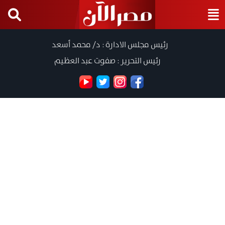
رئيس مجلس الادارة : د/ محمد أسعد
رئيس التحرير : صفوت عبد العظيم