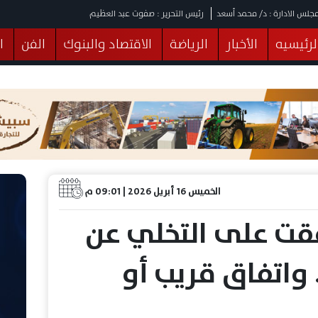
جلس الادارة : د/ محمد أسعد
رئيس التحرير : صفوت عبد العظيم
لرئيسيه
الأخبار
الرياضة
الاقتصاد والبنوك
الفن
ا
يقات
عربي ودولي
المرأة والطفل
التكنولوجيا
وهات
البرلمان
صحة
الثقافة
خدمات
منوعات
الخميس 16 أبريل 2026 | 09:01 م
فقت على التخلي عن
 واتفاق قريب أو