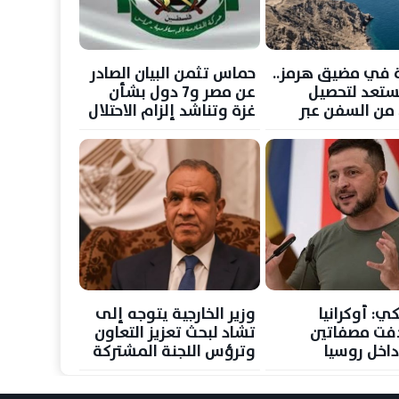
 في مضيق هرمز..
حماس تثمن البيان الصادر
تستعد لتحصيل
عن مصر و7 دول بشأن
ن السفن عبر
غزة وتناشد إلزام الاحتلال
جديد مع عمان
بوقف انتهاكاته
ي: أوكرانيا
وزير الخارجية يتوجه إلى
فت مصفاتين
تشاد لبحث تعزيز التعاون
داخل روسيا
وترؤس اللجنة المشتركة