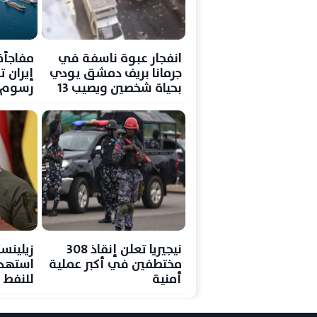
انفجار عبوة ناسفة في
مفاجأة
جرمانا بريف دمشق يودي
إيران 
بحياة شخصين ويصيب 13
رسوم م
آخرين
اتفاق 
نيجيريا تعلن إنقاذ 308
زيلينسك
مختطفين في أكبر عملية
استهد
أمنية
للنفط 