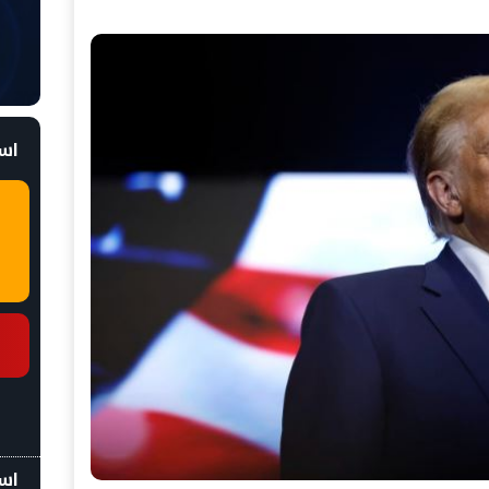
است
اسع