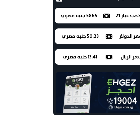
ذهب عيار 21
5865 جنيه مصري
ر الدولار
50.23 جنيه مصري
ر الريال
13.41 جنيه مصري