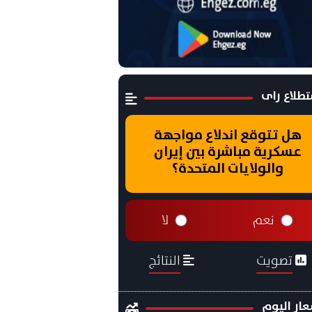
طلاع راى
هل تتوقع اندلاع مواجهة
عسكرية مباشرة بين إيران
والولايات المتحدة؟
نعم
لا
تصويت
النتائج
ار اليوم