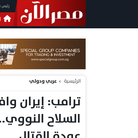
رئيس م
ا
التحق
فيدي
الرئيسية
عربي ودولي
ترامب: إيران وا
السلاح النووي..
عودة القتال