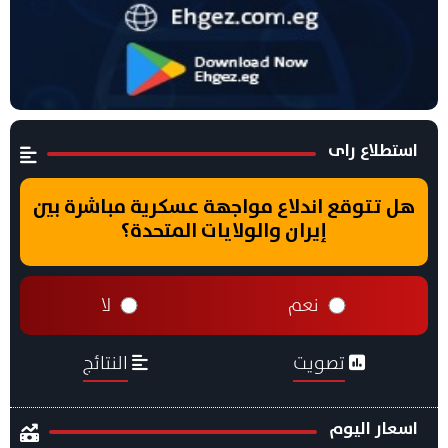
استطلاع راى
هل تتوقع اندلاع مواجهة عسكرية مباشرة بين
إيران والولايات المتحدة؟
نعم
لا
تصويت
النتائج
اسعار اليوم