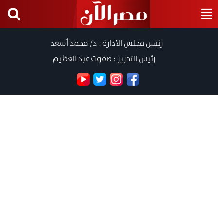
رئيس مجلس الادارة : د/ محمد أسعد
رئيس التحرير : صفوت عبد العظيم