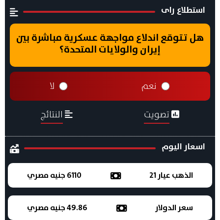
استطلاع راى
هل تتوقع اندلاع مواجهة عسكرية مباشرة بين
إيران والولايات المتحدة؟
نعم
لا
تصويت
النتائج
اسعار اليوم
الذهب عيار 21
6110 جنيه مصري
سعر الدولار
49.86 جنيه مصري