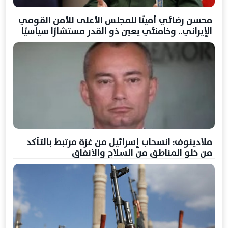
محسن رضائي أمينًا للمجلس الأعلى للأمن القومي
الإيراني.. وخامنئي يعين ذو القدر مستشارًا سياسيًا
ملادينوف: انسحاب إسرائيل من غزة مرتبط بالتأكد
من خلو المناطق من السلاح والأنفاق