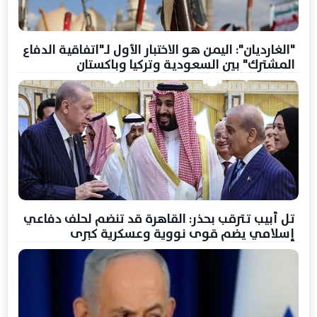
"الغارديان": اليمن هو الاختبار الأول لـ"اتفاقية الدفاع
المشترك" بين السعودية وتركيا وباكستان
تل أبيب تترقب بحذر: القاهرة قد تنضم لحلف دفاعي
إسلامي يضم قوى نووية وعسكرية كبرى