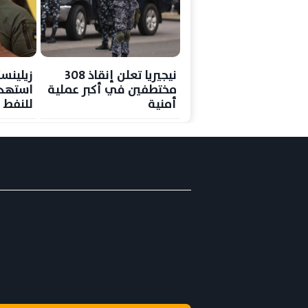
نيجيريا تعلن إنقاذ 308
زيلينسك
مختطفين في أكبر عملية
استهد
أمنية
للنفط 