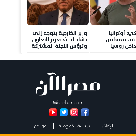
ي: أوكرانيا
وزير الخارجية يتوجه إلى
فت مصفاتين
تشاد لبحث تعزيز التعاون
داخل روسيا
وترؤس اللجنة المشتركة
Misrelaan.com
للإعلان
سياسة الخصوصية
من نحن