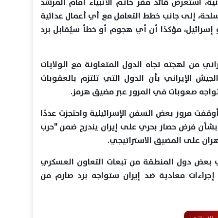
نية، استعرض قائد مقر خاتم الأنبياء أمام المرشد
لحة، إلى جانب خطط التعامل مع أي أعمال عدائية
 إسرائيل، مؤكدًا أن أي هجوم أو خطأ سيُقابل برد
ني من لهجته تجاه الدول المتعاونة مع الولايات
جيش الإيراني بأن الدول التي تلتزم بالعقوبات
تواجه صعوبات في المرور عبر مضيق هرمز.
أوقفت مرور بعض السفن الإسرائيلية واحتجزت عددًا
 بشأن فرض حصار بحري على إيران يندرج ضمن "حرب
ان على المضيق الاستراتيجي.
ي بعض دول المنطقة من تبعات التعاون العسكري
 إجراءات معادية ضد إيران ستواجه برد صارم من