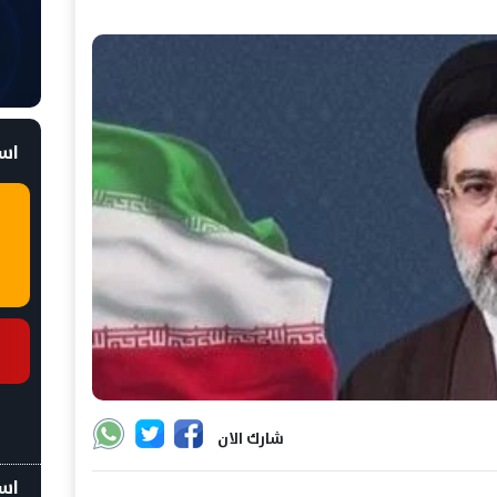
است
شارك الان
اسع