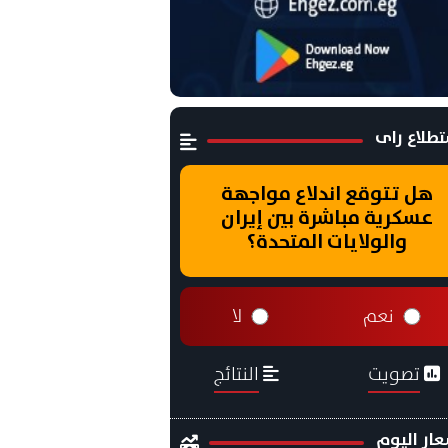
طلاع راى
هل تتوقع اندلاع مواجهة
عسكرية مباشرة بين إيران
والولايات المتحدة؟
نعم
لا
تصويت
النتائج
ار اليوم