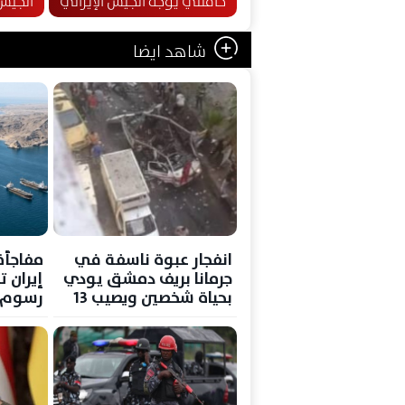
خامنئي يوجه الجيش الإيراني
الجيش 
شاهد ايضا
انفجار عبوة ناسفة في
مفاجأة
جرمانا بريف دمشق يودي
إيران 
بحياة شخصين ويصيب 13
رسوم م
آخرين
اتفاق 