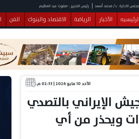
جلس الادارة : د/ محمد أسعد
رئيس التحرير : صفوت عبد العظيم
لرئيسيه
الأخبار
الرياضة
الاقتصاد والبنوك
الفن
ا
يقات
عربي ودولي
المرأة والطفل
التكنولوجيا
وهات
البرلمان
صحة
الثقافة
خدمات
منوعات
الأحد 10 مايو 2026 | 02:33 م
يش الإيراني بالتصدي
ات ويحذر من أي