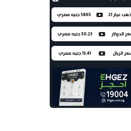
ذهب عيار 21
5865 جنيه مصري
ر الدولار
50.23 جنيه مصري
ر الريال
13.41 جنيه مصري