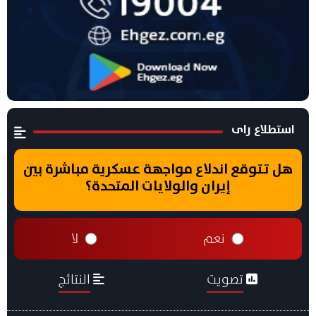
استطلاع راى
هل تتوقع اندلاع مواجهة عسكرية مباشرة بين
إيران والولايات المتحدة؟
نعم
لا
تصويت
النتائج