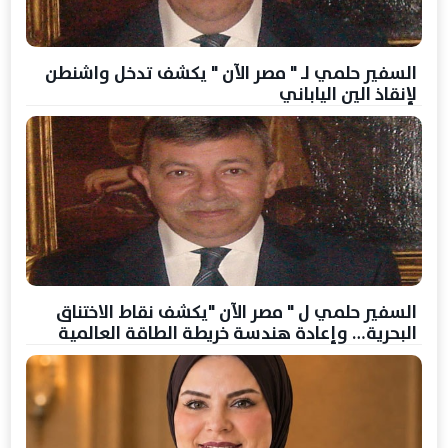
السفير حلمي لـ " مصر الآن " يكشف تدخل واشنطن
لإنقاذ الين الياباني
السفير حلمي ل " مصر الآن "يكشف نقاط الاختناق
البحرية… وإعادة هندسة خريطة الطاقة العالمية