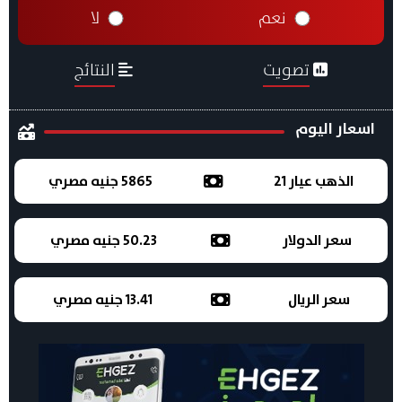
نعم
لا
تصويت
النتائج
اسعار اليوم
الذهب عيار 21
5865 جنيه مصري
سعر الدولار
50.23 جنيه مصري
سعر الريال
13.41 جنيه مصري