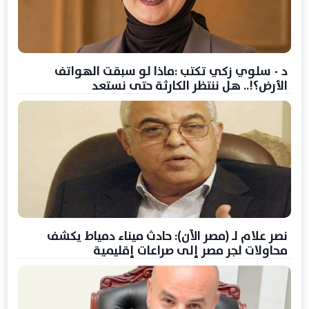
د ٠ سلوي زكي تكتب :ماذا لو سبقت الهواتف
الأرض؟!.. هل ننتظر الكارثة حتى نستعد
نصر علام لـ (مصر الآن): حادث ميناء دمياط يكشف
محاولات لجر مصر إلى صراعات إقليمية