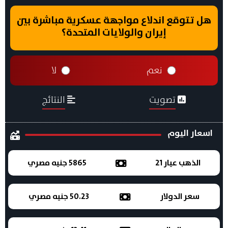
هل تتوقع اندلاع مواجهة عسكرية مباشرة بين
إيران والولايات المتحدة؟
نعم
لا
تصويت
النتائج
اسعار اليوم
الذهب عيار 21
5865 جنيه مصري
سعر الدولار
50.23 جنيه مصري