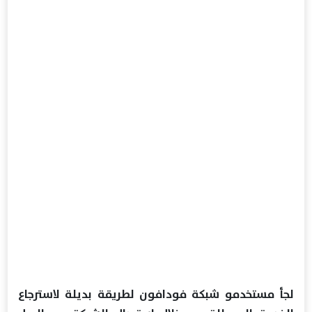
لجأ مستخدمو شبكة فودافون لطريقة بديلة لاسترجاع