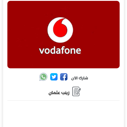
شارك الان
زينب عثمان