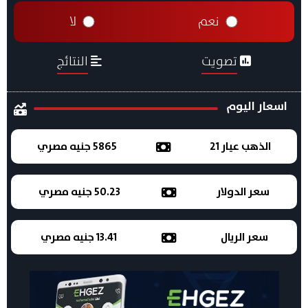
نعم
لا
تصويت
النتائج
اسعار اليوم
الذهب عيار 21
5865 جنيه مصري
سعر الدولار
50.23 جنيه مصري
سعر الريال
13.41 جنيه مصري