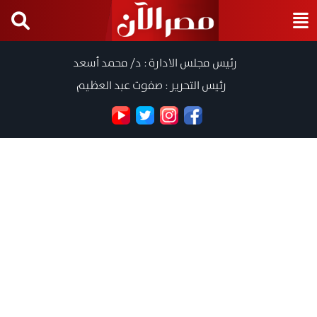
رئيس مجلس الادارة : د/ محمد أسعد
رئيس التحرير : صفوت عبد العظيم