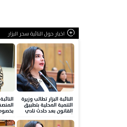
اخبار حول النائبة سحر البزار
النائبة البزار تطالب وزيرة
النائبة
التنمية المحلية بتطبيق
المنصة 
القانون بعد حادث نادي
بخصوص 
أطباء سابا باشا