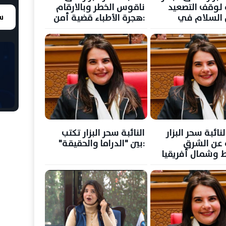
عالمية لوقف التصعيد
ناقوس الخطر وبالارقام
 السلام في
:هجرة الأطباء قضية أمن
سع
الأوسط
قومي
لنائبة سحر البزار
النائبة سحر البزار تكتب
عن الشرق
:بين "الدراما والحقيقة"
 وشمال أفريقيا
 هارفرد