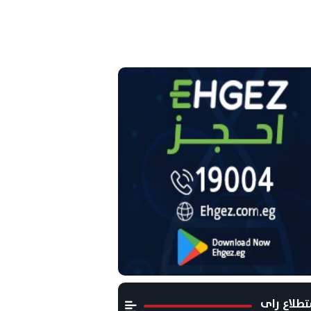
طلاع راى