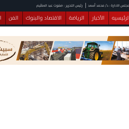
جلس الادارة : د/ محمد أسعد
رئيس التحرير : صفوت عبد العظيم
لرئيسيه
الأخبار
الرياضة
الاقتصاد والبنوك
الفن
ا
يقات
عربي ودولي
المرأة والطفل
التكنولوجيا
وهات
البرلمان
صحة
الثقافة
خدمات
منوعات