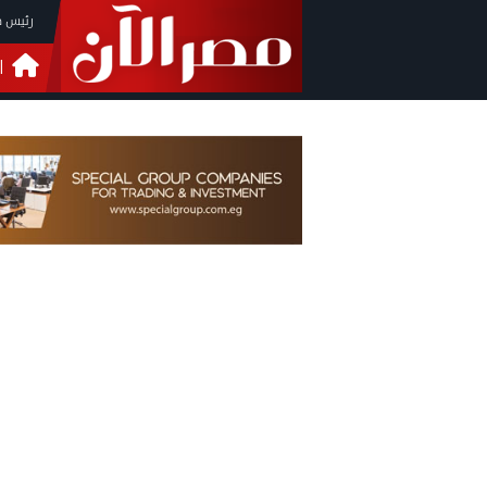
رئيس م
ا
التحق
فيدي