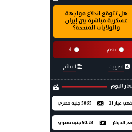
هل تتوقع اندلاع مواجهة
عسكرية مباشرة بين إيران
والولايات المتحدة؟
نعم
لا
تصويت
النتائج
ار اليوم
ذهب عيار 21
5865 جنيه مصري
ر الدولار
50.23 جنيه مصري