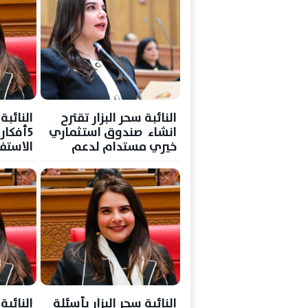
النائبة سحر البزار تقترح
النائبة
انشاء ‎ صندوق استثماري
5أفكا
خيري مستدام لدعم
الاستف
الأيتام
الدولة
النائبة سحر البزار بأسئلة
النائبة