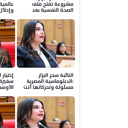
مشروعة تفتح ملف
الصحة النفسية بعد
وإحلال
انتشار حالات الانتحار
الشرق 
النائبة سحر البزار
إختيار ا
:الدبلوماسية المصرية
سفيرة 
مسئولة وتحركاتها آتت
الأوسط
بثمارها
بجامعة