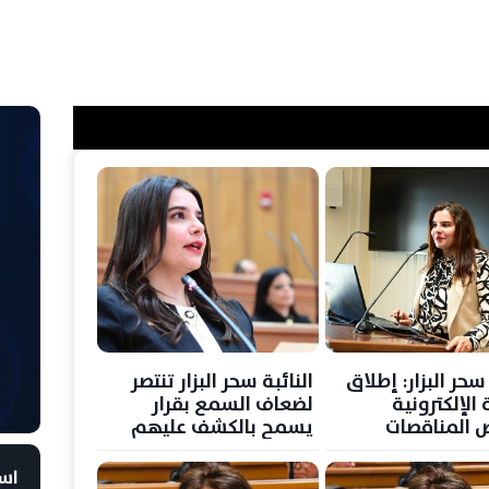
 سحر البزار: إطلاق
النائبة سحر البزار تنتصر
الإلكترونية
لضعاف السمع بقرار
المناقصات
يسمح بالكشف عليهم
بدون الجهاز
است