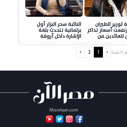
ة لوزير الطيران
النائبة سحر البزار أول
رتفعت أسعار تذاكر
برلمانية تتحدث بلغة
ن للعائدين من
الإشارة داخل أروقة
البرلمان المصري
›
2
1
‹
ن
17
نتيجة
Misrelaan.com