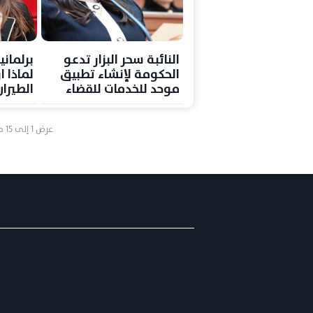
النائبة سحر البزار تدعو
برلماني
الحكومة لإنشاء تطبيق
لماذا ا
موحد للخدمات للقضاء
الطيرا
على “مدام عفاف”
الخليج
عرض
1
إلى
15
م