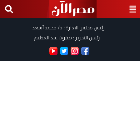
رئيس مجلس الادارة : د/ محمد أسعد
رئيس التحرير : صفوت عبد العظيم