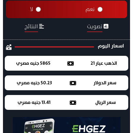
نعم
لا
تصويت
النتائج
اسعار اليوم
الذهب عيار 21
5865 جنيه مصري
سعر الدولار
50.23 جنيه مصري
سعر الريال
13.41 جنيه مصري