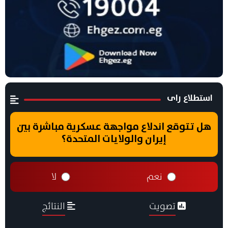
استطلاع راى
هل تتوقع اندلاع مواجهة عسكرية مباشرة بين
إيران والولايات المتحدة؟
نعم
لا
تصويت
النتائج