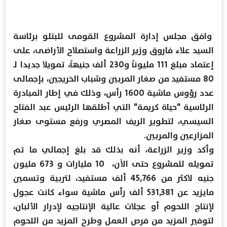
وافق مجلس إدارة المشروع القومى للبتلو برئاسة
السيد علاء فاروق وزير الزراعة واستصلاح الأراضى، على
إعتماد مبلغ 111 مليوناً و230 ألف جنيهاً، تمويلا جديدا لـ
80 مستفيد من صغار المربين وشباب الخريجين، بإجمالى
عدد رؤوس ماشية 1600 رأس، وذلك في إطار المبادرة
الرئاسية "حياة كريمة" التي أطلقها الرئيس عبد الفتاح
السيسي، لتطوير الريف المصري ورفع مستوى صغار
المزارعين والمربين.
وأكد وزير الزراعة، أنه بذلك قد بلغ إجمالي ما تم
تمويله للمشروع حتى الآن، 10 مليارات و 673 مليون
جنيه لاكثر من 45,766 ألف مستفيد، لتربية وتسمين
مايزيد عن 531,381 ألف رأس ماشية سواء كانت عجول
لإنتاج اللحوم أو عجلات عالية الإنتاجيه لإدرار الألبان،
لتوفير المزيد من فرص العمل وطرح المزيد من اللحوم