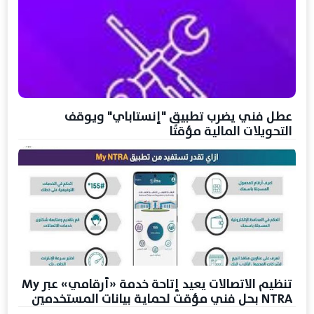
عطل فني يضرب تطبيق "إنستاباي" ويوقف
التحويلات المالية مؤقتًا
تنظيم الاتصالات يعيد إتاحة خدمة «أرقامي» عبر My
NTRA بحل فني مؤقت لحماية بيانات المستخدمين