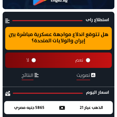
استطلاع راى
هل تتوقع اندلاع مواجهة عسكرية مباشرة بين
إيران والولايات المتحدة؟
نعم
لا
تصويت
النتائج
اسعار اليوم
الذهب عيار 21
5865 جنيه مصري