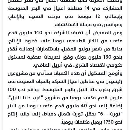
وتمتلك الشركة حاليا محفظة أعمال في مصر تتضمن
المشاركة في 14 منطقة امتياز في البحر المتوسط،
بإجمالي 12 موقعا في مرحلة التنمية والإنتاج،
وموقعين في مرحلة الاستكشاف.
ومن المفترض أن تضيف الشركة نحو 140 مليون قدم
مكعب من الغاز الطبيعي يوميا على خطوط الإنتاج،
بداية من شهر يوليو المقبل، باستثمارات إجمالية تُقدّر
بنحو 160 مليون دولار، وفق تصريحات صحفية لمسئول
حكومي لاقتصاد الشرق، في أبريل الماضي.
وأوضح المسئول أن هذه الكميات ستأتي من مشروعين
رئيسيين في مناطق امتياز الشركة بالمياه العميقة في
شرق وغرب دلتا النيل بالبحر المتوسط، بواقع نحو 100
مليون قدم مكعب يوميا من مشروع "غرب دلتا النيل"،
إضافة إلى نحو 40 مليون قدم مكعب يوميا من البئر
"تورت – 6" بحقل تورت شمال دمياط، إلى جانب إنتاج
نحو 1750 برميل مكثفات يومياً.