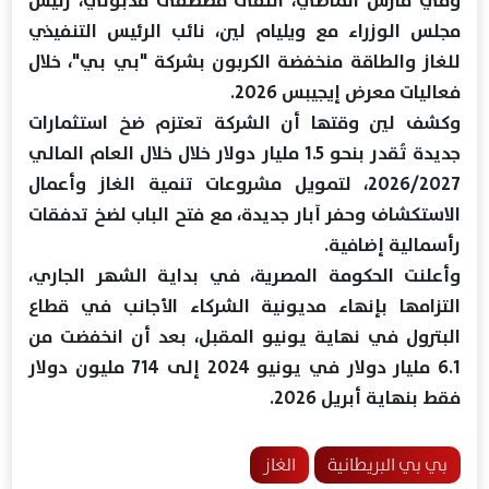
وفي مارس الماضي، التقى مصطفى مدبولي، رئيس
مجلس الوزراء مع ويليام لين، نائب الرئيس التنفيذي
للغاز والطاقة منخفضة الكربون بشركة "بي بي"، خلال
فعاليات معرض إيجيبس 2026.
وكشف لين وقتها أن الشركة تعتزم ضخ استثمارات
جديدة تُقدر بنحو 1.5 مليار دولار خلال خلال العام المالي
2026/2027، لتمويل مشروعات تنمية الغاز وأعمال
الاستكشاف وحفر آبار جديدة، مع فتح الباب لضخ تدفقات
رأسمالية إضافية.
وأعلنت الحكومة المصرية، في بداية الشهر الجاري،
التزامها بإنهاء مديونية الشركاء الأجانب في قطاع
البترول في نهاية يونيو المقبل، بعد أن انخفضت من
6.1 مليار دولار في يونيو 2024 إلى 714 مليون دولار
فقط بنهاية أبريل 2026.
بي بي البريطانية
الغاز