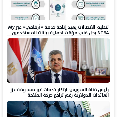
تنظيم الاتصالات يعيد إتاحة خدمة «أرقامي» عبر My
NTRA بحل فني مؤقت لحماية بيانات المستخدمين
رئيس قناة السويس: ابتكار خدمات غير مسبوقة عزز
العائدات الدولارية رغم تراجع حركة الملاحة