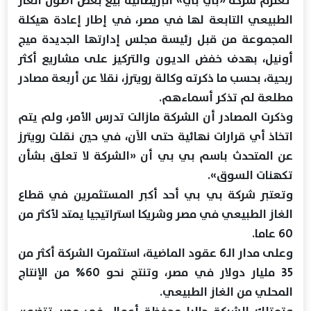
تعتزم شركة «بي بي» البريطانية بيع بعض أصول الغاز
الطبيعي التابعة لها في مصر، في إطار إعادة هيكلة
المجموعة ⁠من قبل رئيسة مجلس إدارتها الجديدة ميج
أونيل، بهدف خفض الديون والتركيز على مشاريع أكثر
ربحية، بحسب ما ذكرته وكالة رويترز، نقلا عن أربعة مصادر
مطلعة لم تذكر أسماءهم.
وذكرت المصادر ⁠أن الشركة مازالت تدرس الأمر، ولم يتم
اتخاذ أي قرارات نهائية حتى الآن، في حين نقلت رويترز
عن المتحدث باسم بي بي أن «الشركة لا تعلق بشأن
تكهنات السوق».
وتعتبر شركة بي بي أحد أكبر المستثمرين في قطاع
الغاز الطبيعي في مصر وشريكا استراتيجيا يمتد لأكثر من
60 عاما.
وعلى مدار الـ6 عقود الماضية، استثمرت الشركة أكثر من
35 مليار دولار في مصر، وتنتج نحو 60% من الإنتاج
المحلي من الغاز الطبيعي.