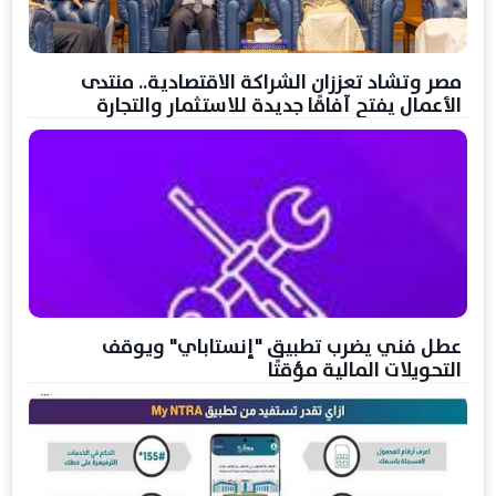
مصر وتشاد تعززان الشراكة الاقتصادية.. منتدى
الأعمال يفتح آفاقًا جديدة للاستثمار والتجارة
عطل فني يضرب تطبيق "إنستاباي" ويوقف
التحويلات المالية مؤقتًا