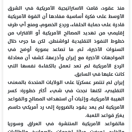
منذ عقود، قامت الاستراتيجية الأمريكية في الشرق
الأوسط على فكرة أساسية مفادها أن القوة الأمريكية
قادرة على حماية الحلفاء، وردع الخصوم، ومنع أي طرف
إقليمي من تهديد المصالح الأمريكية أو الاقتراب من
خطوط النفوذ التقليدية لواشنطن. لكن ما جرى خلال
السنوات الأخيرة، ثم ما تصاعد بصورة أوضح في
المواجهات الأخيرة مع إيران وأذرعها، كشف أن معادلة
الردع الأمريكية لم تعد تعمل بالكفاءة نفسها التي
كانت عليها في السابق.
إيران لم تنتصر عسكريًا على الولايات المتحدة بالمعنى
التقليدي، لكنها نجحت في شيء أكثر خطورة: كسر
الهيبة الأمريكية، وإثبات أن استهداف المصالح والقواعد
الأمريكية لم يعد يقود بالضرورة إلى رد أمريكي حاسم
يغيّر قواعد اللعبة.
فالقواعد الأمريكية المنتشرة في العراق وسوريا
والخليج تعرضت مرارًا لهجمات بالصواريخ والطائرات