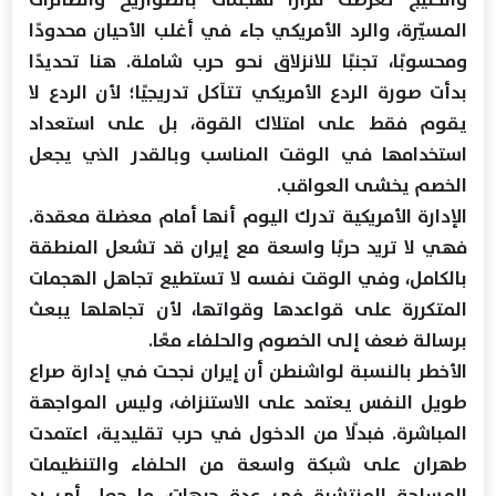
المسيّرة، والرد الأمريكي جاء في أغلب الأحيان محدودًا
ومحسوبًا، تجنبًا للانزلاق نحو حرب شاملة. هنا تحديدًا
بدأت صورة الردع الأمريكي تتآكل تدريجيًا؛ لأن الردع لا
يقوم فقط على امتلاك القوة، بل على استعداد
استخدامها في الوقت المناسب وبالقدر الذي يجعل
الخصم يخشى العواقب.
الإدارة الأمريكية تدرك اليوم أنها أمام معضلة معقدة.
فهي لا تريد حربًا واسعة مع إيران قد تشعل المنطقة
بالكامل، وفي الوقت نفسه لا تستطيع تجاهل الهجمات
المتكررة على قواعدها وقواتها، لأن تجاهلها يبعث
برسالة ضعف إلى الخصوم والحلفاء معًا.
الأخطر بالنسبة لواشنطن أن إيران نجحت في إدارة صراع
طويل النفس يعتمد على الاستنزاف، وليس المواجهة
المباشرة. فبدلًا من الدخول في حرب تقليدية، اعتمدت
طهران على شبكة واسعة من الحلفاء والتنظيمات
المسلحة المنتشرة في عدة جبهات، ما جعل أي رد