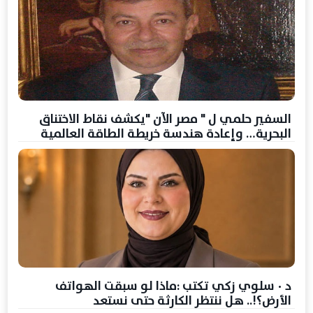
السفير حلمي ل " مصر الآن "يكشف نقاط الاختناق
البحرية… وإعادة هندسة خريطة الطاقة العالمية
د ٠ سلوي زكي تكتب :ماذا لو سبقت الهواتف
الأرض؟!.. هل ننتظر الكارثة حتى نستعد