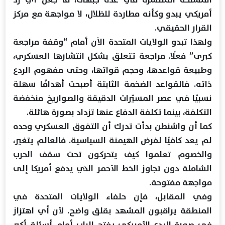
أمريكي يبدو وكأنه مطاردة للظلال، لا مواجهة مع مركز
القرار الحقيقي.
ولهذا تبدو الولايات المتحدة الآن أمام “وقفة مراجعة
كبرى” فعلًا. مراجعة تتعلق بشكل انتشارها العسكري،
وطبيعة قواعدها، وحجم قواتها، وحتى مفهوم الردع
ذاته. فالقواعد الضخمة الثابتة أصبحت أهدافًا سهلة
نسبيًا في عصر المسيّرات الدقيقة والصواريخ منخفضة
التكلفة، بينما تكلفة الدفاع عنها تزداد بصورة هائلة.
كما أن واشنطن بدأت تدرك أن التفوق العسكري وحده
لم يعد كافيًا لفرض الهيمنة السياسية. فالعالم يتغير،
والخصوم تعلموا كيف يتحركون تحت سقف الحرب
الشاملة دون تجاوز الخط الأحمر الذي يدفع أمريكا إلى
مواجهة مفتوحة.
وفي المقابل، فإن حلفاء الولايات المتحدة في
المنطقة يراقبون المشهد بقلق واضح. لأن أي اهتزاز
في صورة الردع الأمريكي يفتح الباب أمام أسئلة أكبر