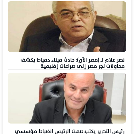
نصر علام لـ (مصر الآن): حادث ميناء دمياط يكشف
محاولات لجر مصر إلى صراعات إقليمية
رئيس التحرير يكتب:صمت الرئيس انضباط مؤسسي