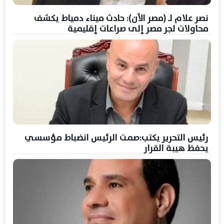
نصر علام لـ (مصر الآن): حادث ميناء دمياط يكشف
محاولات لجر مصر إلى صراعات إقليمية
رئيس التحرير يكتب:صمت الرئيس انضباط مؤسسي
يحفظ هيبة القرار