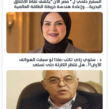
السفير حلمي ل " مصر الآن "يكشف نقاط الاختناق
البحرية… وإعادة هندسة خريطة الطاقة العالمية
د ٠ سلوي زكي تكتب :ماذا لو سبقت الهواتف
الأرض؟!.. هل ننتظر الكارثة حتى نستعد