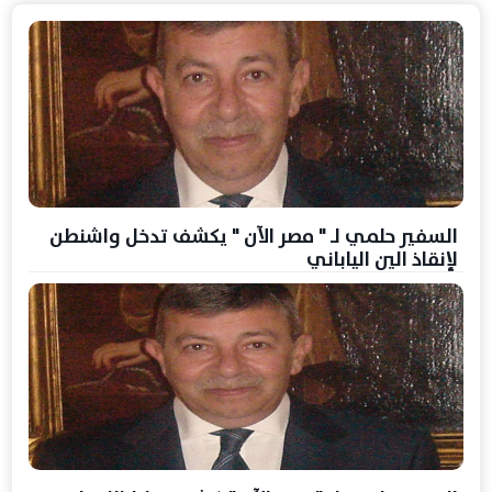
السفير حلمي لـ " مصر الآن " يكشف تدخل واشنطن
لإنقاذ الين الياباني