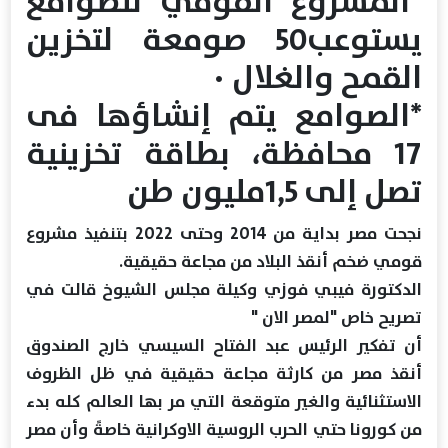
*المشروع القومي للصوامع
يستوعب50 صومعة لتخزين
القمح والغلال ٠
*الصوامع يتم إنشاؤها فى
17 محافظة، بطاقة تخزينية
تصل إلى 1,5مليون طن
نجحت مصر بداية من 2014 وحتى 2022 بتنفيذ مشروع
قومي ضخم أنقذ البلاد من مجاعة حقيقية.
الدكتورة فيبي فوزي وكيلة مجلس الشيوخ قالت في
تصريح خاص "لمصر الان "
أن تفكير الرئيس عبد الفتاح السيسي خارج الصندوق
أنقذ مصر من كارثة مجاعة حقيقية في ظل الظروف
الاستثنائية والغير متوقعة التي مر بها العالم كله بدء
من كورونا حتي الحرب الروسية الاوكرانية خاصةً وأن مصر