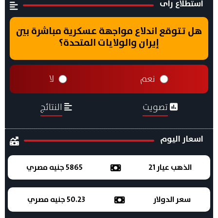
استطلاع راى
هل تتوقع اندلاع مواجهة عسكرية مباشرة بين
إيران والولايات المتحدة؟
نعم
لا
تصويت
النتائج
اسعار اليوم
الذهب عيار 21
5865 جنيه مصري
سعر الدولار
50.23 جنيه مصري