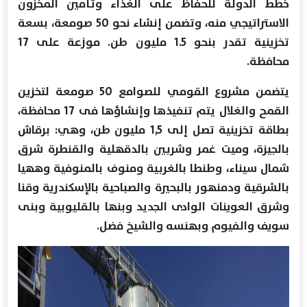
خطط الدولة للحفاظ على الغذاء وتأمين المخزون
الاستراتيجي منه، وتضمن إنشاء نحو 50 صومعة، بسعة
تخزينية تقدر بنحو 1.5 مليون طن. موزعة على 17
محافظة.
يتضمن مشروع القومي للصوامع 50 صومعة لتخزين
القمح والغلال يتم تنفيذها وإنشاؤها فى 17 محافظة،
بطاقة تخزينية تصل إلى 1,5 مليون طن، وهي: برقاش
بالجيزة، وميت غمر وشربين بالدقهلية والقنطرة شرق
شمال سيناء، وطنطا بالغربية ومنوف بالمنوفية وههيا
بالشرقية ودمنهور بالبحيرة والصباحية بالإسكندرية وقنا
وشرق العوينات الوادى الجديد وبنها بالقليوبية وبنى
سويف والفيوم وبهنسه والشيخ فضل.