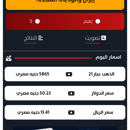
نعم
لا
تصويت
النتائج
اسعار اليوم
الذهب عيار 21
5865 جنيه مصري
سعر الدولار
50.23 جنيه مصري
سعر الريال
13.41 جنيه مصري