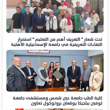
تحت شعار " التعريف أهم من التعليم " استمرار
اللقاءات التعريفية في جامعة الإسماعيلية الأهلية
كلية الطب جامعة عين شمس ومستشفى جامعة
لوفين ببلجيكا يوقعان بروتوكول تعاون