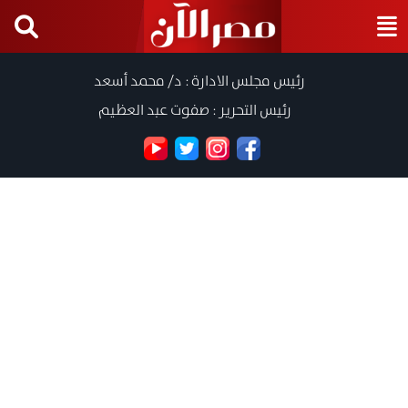
رئيس مجلس الادارة : د/ محمد أسعد
رئيس التحرير : صفوت عبد العظيم