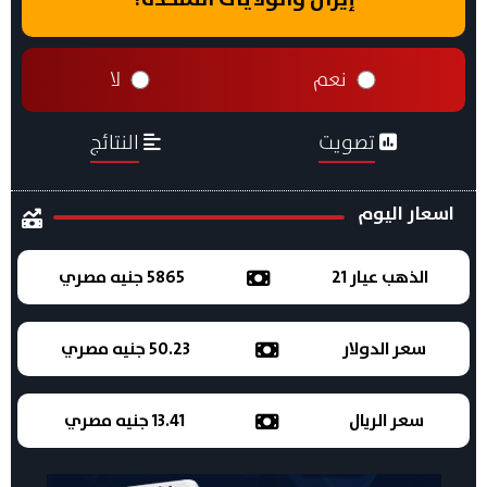
نعم
لا
تصويت
النتائج
اسعار اليوم
الذهب عيار 21
5865 جنيه مصري
سعر الدولار
50.23 جنيه مصري
سعر الريال
13.41 جنيه مصري