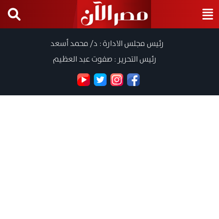
رئيس مجلس الادارة : د/ محمد أسعد
رئيس التحرير : صفوت عبد العظيم