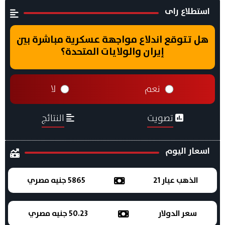
استطلاع راى
هل تتوقع اندلاع مواجهة عسكرية مباشرة بين
إيران والولايات المتحدة؟
نعم
لا
تصويت
النتائج
اسعار اليوم
الذهب عيار 21
5865 جنيه مصري
سعر الدولار
50.23 جنيه مصري