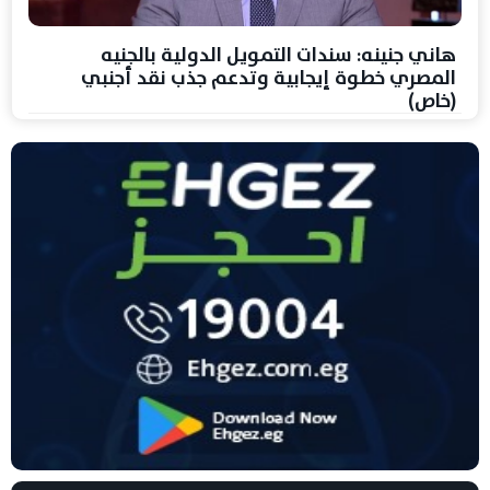
هاني جنينه: سندات التمويل الدولية بالجنيه
المصري خطوة إيجابية وتدعم جذب نقد أجنبي
(خاص)