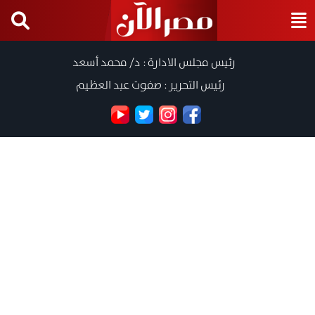
رئيس مجلس الادارة : د/ محمد أسعد
رئيس التحرير : صفوت عبد العظيم